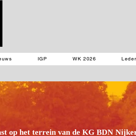
euws
IGP
WK 2026
Lede
ast op het terrein van de KG BDN Nijke