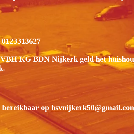
0123313627
 NVBH KG BDN Nijkerk geld het huishou
k.
s bereikbaar op
hsvnijkerk50@gmail.co