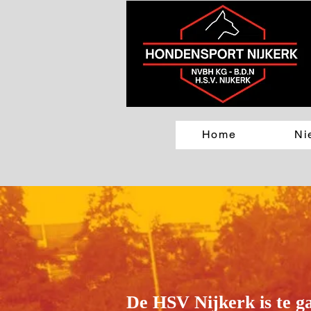
Home
Ni
De HSV Nijkerk is te g