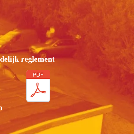
delijk
reglement
m