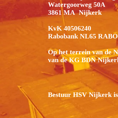
Watergoorweg 50A
3861 MA Nijkerk
KvK 40506240
Rabobank NL65 RABO 
Op het terrein van de
van de KG BDN Nijker
Bestuur HSV Nijkerk i