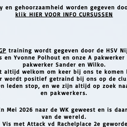
y en gehoorzaamheid
worden gegeven
doo
klik
HIER VOOR INFO CURSUSSEN
GP
training wordt gegeven doo
r de HSV Ni
is en Yvonne Polhout en onze A pakwerker 
pakwerker Sander en Wilko.
t altijd welkom om keer bij ons te komen 
r wordt positief getraind bij ons op de clu
n leden stop, en we zijn altijd op zoek n
en
pakwerkers.
 in Mei 2026 naar de WK geweest en is da
van de
wereld.
e Vis met Attack vd Rachelplace 2e geword