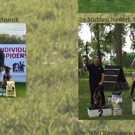
 Anouk
2e Midden Nederl.
2e NBG Kampioen C