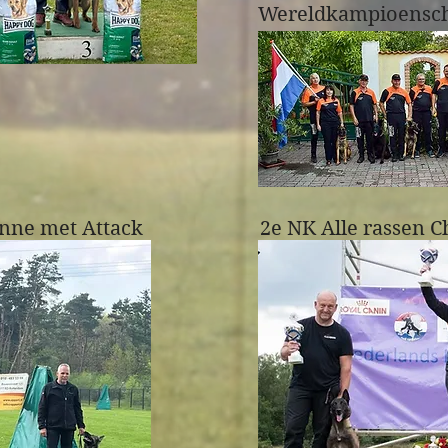
Wereldkampioensch
nne met Attack
2e NK Alle rassen 