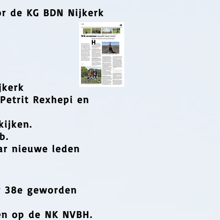
r de KG BDN Nijkerk
jkerk
Petrit
Rexhepi en
kijken.
b.
aar nieuwe leden
ar 38e geworden
en op de NK NVBH.